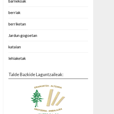
barnekoak
berriak
berriketan
Jardun gogoetan
kataian
lehiaketak
Talde Bazkide Laguntzaileak: