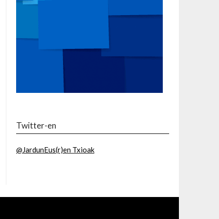
Twitter-en
@JardunEus(r)en Txioak