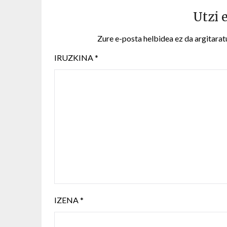
Utzi 
Zure e-posta helbidea ez da argitarat
IRUZKINA
*
IZENA
*