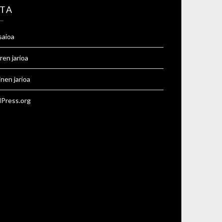
TA
saioa
ren jarioa
inen jarioa
Press.org