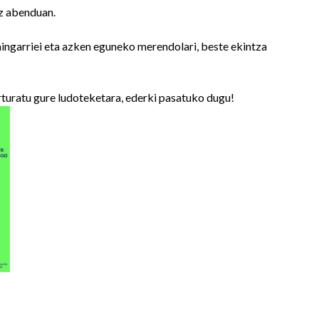
z abenduan.
ngarriei eta azken eguneko merendolari, beste ekintza
rturatu gure ludoteketara, ederki pasatuko dugu!