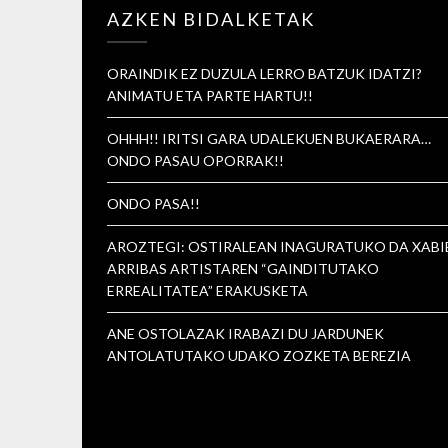
AZKEN BIDALKETAK
ORAINDIK EZ DUZULA LERRO BATZUK IDATZI?
ANIMATU ETA PARTE HARTU!!
OHHH!! IRITSI GARA UDALEKUEN BUKAERARA…
ONDO PASAU OPORRAK!!
ONDO PASA!!
AROZTEGI: OSTIRALEAN INAGURATUKO DA XABI
ARRIBAS ARTISTAREN “GAINDITUTAKO
ERREALITATEA” ERAKUSKETA
ANE OSTOLAZAK IRABAZI DU JARDUNEK
ANTOLATUTAKO UDAKO ZOZKETA BEREZIA