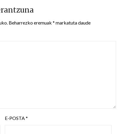
erantzuna
uko.
Beharrezko eremuak
*
markatuta daude
E-POSTA
*