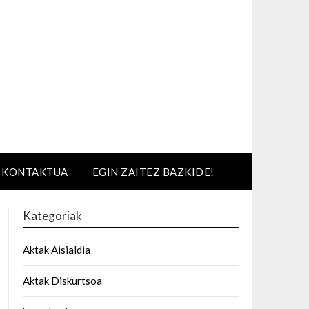
KONTAKTUA
EGIN ZAITEZ BAZKIDE!
Kategoriak
Aktak Aisialdia
Aktak Diskurtsoa