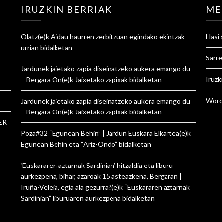
IRUZKIN BERRIAK
ME
Olatz
(e)k
Aidau haurren zerbitzuan egindako ekintzak
Hasi 
urrian
bidalketan
Sarre
Jardunek jaietako zapia diseinatzeko aukera emango du
Iruzk
– Bergara On
(e)k
Jaixetako zapixak
bidalketan
Word
Jardunek jaietako zapia diseinatzeko aukera emango du
– Bergara On
(e)k
Jaixetako zapixak
bidalketan
ER
Poza#32 “Egunean Behin” | Jardun Euskara Elkartea
(e)k
Egunean Behin eta “Ariz-Ondo”
bidalketan
‘Euskararen aztarnak Sardinian’ hitzaldia eta liburu-
aurkezpena, bihar, azaroak 15 asteazkena, Bergaran |
Iruña-Veleia, egia ala gezurra?
(e)k
“Euskararen aztarnak
Sardinian” liburuaren aurkezpena
bidalketan