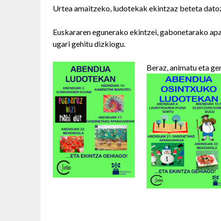
Urtea amaitzeko, ludotekak ekintzaz beteta dato
Euskararen egunerako ekintzei, gabonetarako apai
ugari gehitu dizkiogu.
Beraz, animatu eta ge