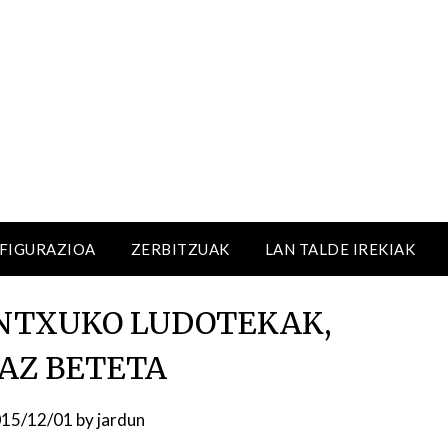
NFIGURAZIOA
ZERBITZUAK
LAN TALDE IREKIAK
INTXUKO LUDOTEKAK,
AZ BETETA
15/12/01
by
jardun