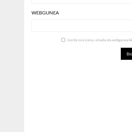
WEBGUNEA
Gorde nire izena, emaila eta webgunea b