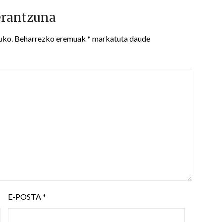
erantzuna
uko.
Beharrezko eremuak
*
markatuta daude
E-POSTA
*