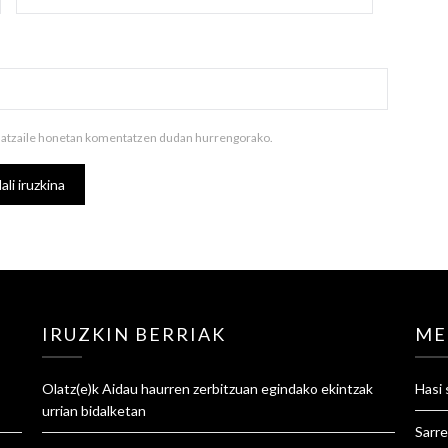
ilatzaile honetan komentatzen dudan hurrengorako.
IRUZKIN BERRIAK
ME
Olatz
(e)k
Aidau haurren zerbitzuan egindako ekintzak
Hasi 
urrian
bidalketan
Sarre