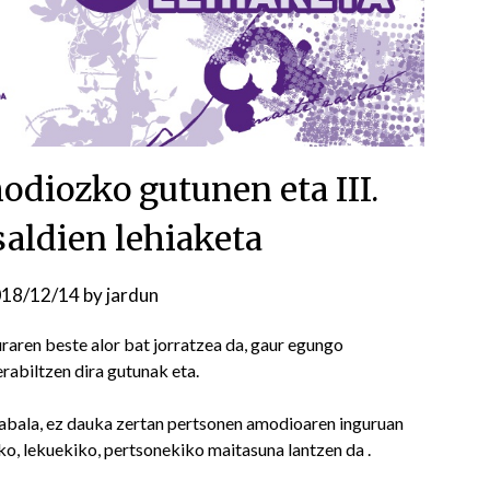
odiozko gutunen eta III.
aldien lehiaketa
18/12/14
by
jardun
raren beste alor bat jorratzea da, gaur egungo
rabiltzen dira gutunak eta.
bala, ez dauka zertan pertsonen amodioaren inguruan
iko, lekuekiko, pertsonekiko maitasuna lantzen da .