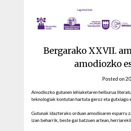
Bergarako XXVII. am
amodiozko es
Posted on
20
Amodiozko gutunen lehiaketaren helburua literatu
teknologiak kontutan hartuta geroz eta gutxiago e
Gutunak idazterako orduan amodioaren esparru za
izan beharrik, beste gai batzuen artean, herriarek