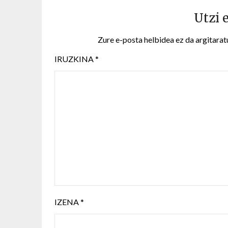
Utzi 
Zure e-posta helbidea ez da argitarat
IRUZKINA
*
IZENA
*