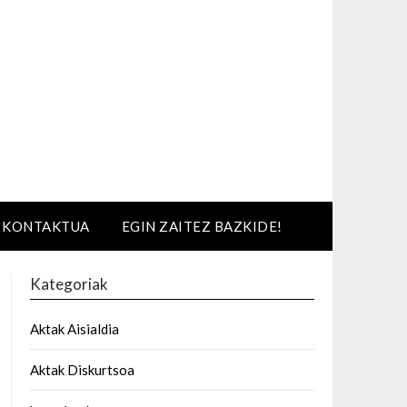
KONTAKTUA
EGIN ZAITEZ BAZKIDE!
Kategoriak
Aktak Aisialdia
Aktak Diskurtsoa