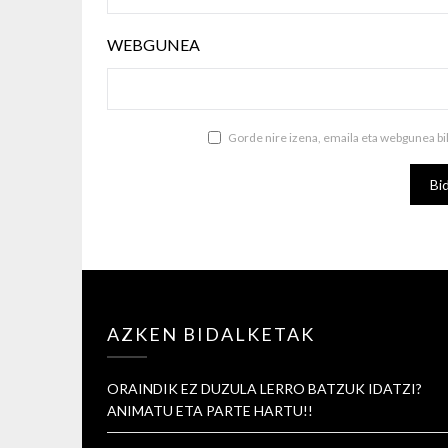
WEBGUNEA
Gorde nire izena, emaila eta webgunea b
AZKEN BIDALKETAK
ORAINDIK EZ DUZULA LERRO BATZUK IDATZI?
ANIMATU ETA PARTE HARTU!!