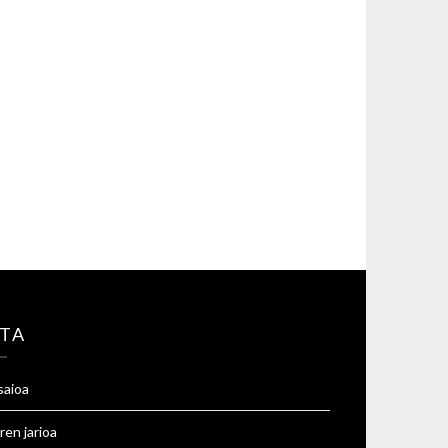
TA
saioa
ren jarioa