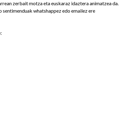
harrean zerbait motza eta euskaraz idaztera animatzea da.
edo sentimenduak whatshappez edo emailez ere
: