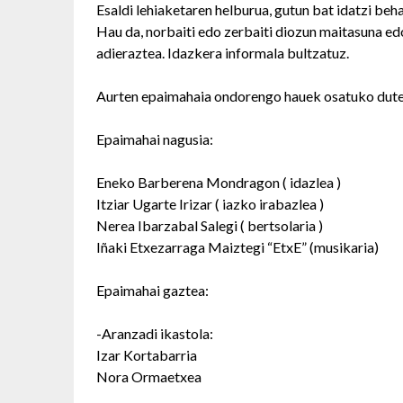
Esaldi lehiaketaren helburua, gutun bat idatzi be
Hau da, norbaiti edo zerbaiti diozun maitasuna 
adieraztea. Idazkera informala bultzatuz.
Aurten epaimahaia ondorengo hauek osatuko dute
Epaimahai nagusia:
Eneko Barberena Mondragon ( idazlea )
Itziar Ugarte Irizar ( iazko irabazlea )
Nerea Ibarzabal Salegi ( bertsolaria )
Iñaki Etxezarraga Maiztegi “EtxE” (musikaria)
Epaimahai gaztea:
-Aranzadi ikastola:
Izar Kortabarria
Nora Ormaetxea