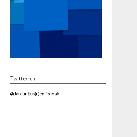
Twitter-en
@JardunEus(r)en Txioak