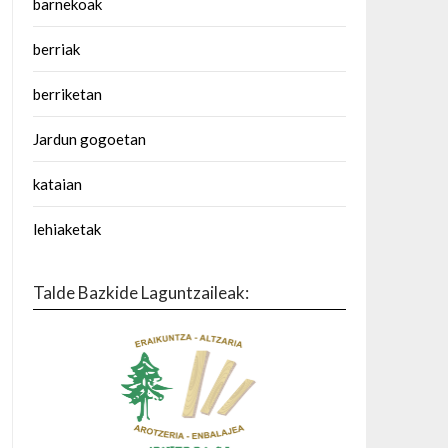
barnekoak
berriak
berriketan
Jardun gogoetan
kataian
lehiaketak
Talde Bazkide Laguntzaileak: