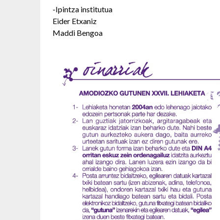
-Ipintza institutua
Eider Etxaniz
Maddi Bengoa