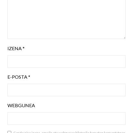
IZENA
*
E-POSTA
*
WEBGUNEA
Gorde nire izena, emaila eta webgunea bilatzaile honetan komentatzen