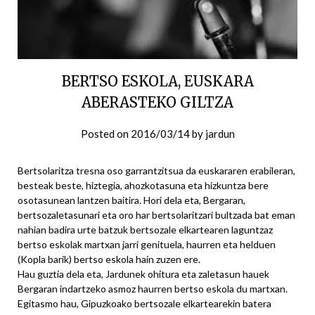
BERTSO ESKOLA, EUSKARA
ABERASTEKO GILTZA
Posted on
2016/03/14
by
jardun
Bertsolaritza tresna oso garrantzitsua da euskararen erabileran,
besteak beste, hiztegia, ahozkotasuna eta hizkuntza bere
osotasunean lantzen baitira. Hori dela eta, Bergaran,
bertsozaletasunari eta oro har bertsolaritzari bultzada bat eman
nahian badira urte batzuk bertsozale elkartearen laguntzaz
bertso eskolak martxan jarri genituela, haurren eta helduen
(Kopla barik) bertso eskola hain zuzen ere.
Hau guztia dela eta, Jardunek ohitura eta zaletasun hauek
Bergaran indartzeko asmoz haurren bertso eskola du martxan.
Egitasmo hau, Gipuzkoako bertsozale elkartearekin batera