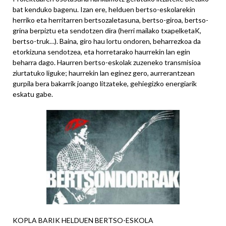
bat kenduko bagenu. Izan ere, helduen bertso-eskolarekin
herriko eta herritarren bertsozaletasuna, bertso-giroa, bertso-
grina berpiztu eta sendotzen dira (herri mailako txapelketaK,
bertso-truk…). Baina, giro hau lortu ondoren, beharrezkoa da
etorkizuna sendotzea, eta horretarako haurrekin lan egin
beharra dago. Haurren bertso-eskolak zuzeneko transmisioa
ziurtatuko liguke; haurrekin lan eginez gero, aurrerantzean
gurpila bera bakarrik joango litzateke, gehiegizko energiarik
eskatu gabe.
KOPLA BARIK HELDUEN BERTSO-ESKOLA