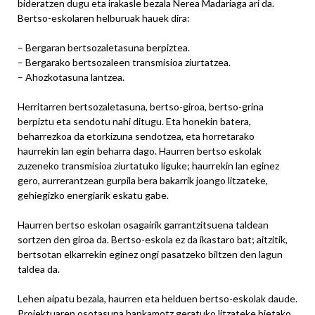
bideratzen dugu eta irakasle bezala Nerea Madariaga ari da.
Bertso-eskolaren helburuak hauek dira:
– Bergaran bertsozaletasuna berpiztea.
– Bergarako bertsozaleen transmisioa ziurtatzea.
– Ahozkotasuna lantzea.
Herritarren bertsozaletasuna, bertso-giroa, bertso-grina
berpiztu eta sendotu nahi ditugu. Eta honekin batera,
beharrezkoa da etorkizuna sendotzea, eta horretarako
haurrekin lan egin beharra dago. Haurren bertso eskolak
zuzeneko transmisioa ziurtatuko liguke; haurrekin lan eginez
gero, aurrerantzean gurpila bera bakarrik joango litzateke,
gehiegizko energiarik eskatu gabe.
Haurren bertso eskolan osagairik garrantzitsuena taldean
sortzen den giroa da. Bertso-eskola ez da ikastaro bat; aitzitik,
bertsotan elkarrekin eginez ongi pasatzeko biltzen den lagun
taldea da.
Lehen aipatu bezala, haurren eta helduen bertso-eskolak daude.
Proiektuaren osotasuna hankamotz geratuko litzateke bietako