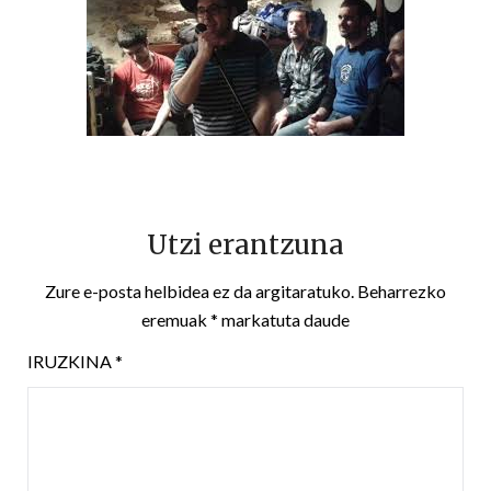
Utzi erantzuna
Zure e-posta helbidea ez da argitaratuko.
Beharrezko
eremuak
*
markatuta daude
IRUZKINA
*