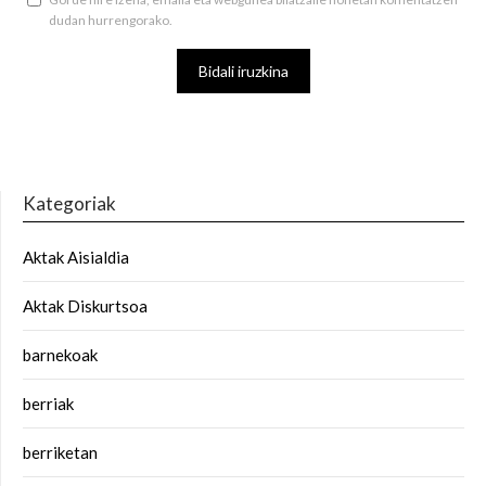
dudan hurrengorako.
Kategoriak
Aktak Aisialdia
Aktak Diskurtsoa
barnekoak
berriak
berriketan