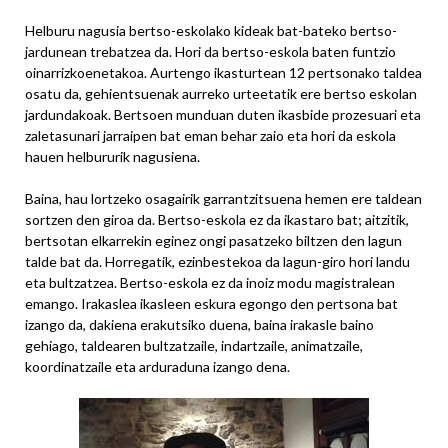
Helburu nagusia bertso-eskolako kideak bat-bateko bertso-
jardunean trebatzea da. Hori da bertso-eskola baten funtzio
oinarrizkoenetakoa. Aurtengo ikasturtean 12 pertsonako taldea
osatu da, gehientsuenak aurreko urteetatik ere bertso eskolan
jardundakoak. Bertsoen munduan duten ikasbide prozesuari eta
zaletasunari jarraipen bat eman behar zaio eta hori da eskola
hauen helbururik nagusiena.
Baina, hau lortzeko osagairik garrantzitsuena hemen ere taldean
sortzen den giroa da. Bertso-eskola ez da ikastaro bat; aitzitik,
bertsotan elkarrekin eginez ongi pasatzeko biltzen den lagun
talde bat da. Horregatik, ezinbestekoa da lagun-giro hori landu
eta bultzatzea. Bertso-eskola ez da inoiz modu magistralean
emango. Irakaslea ikasleen eskura egongo den pertsona bat
izango da, dakiena erakutsiko duena, baina irakasle baino
gehiago, taldearen bultzatzaile, indartzaile, animatzaile,
koordinatzaile eta arduraduna izango dena.