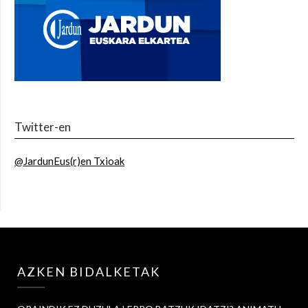
Twitter-en
@JardunEus(r)en Txioak
AZKEN BIDALKETAK