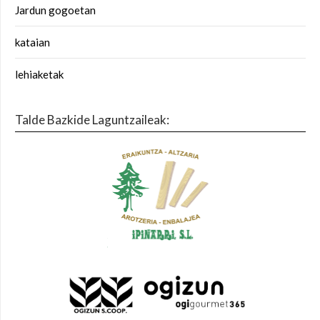
Jardun gogoetan
kataian
lehiaketak
Talde Bazkide Laguntzaileak: