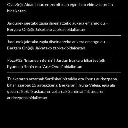
Olatz
(e)k
Aidau haurren zerbitzuan egindako ekintzak urrian
bidalketan
Jardunek jaietako zapia diseinatzeko aukera emango du –
Bergara On
(e)k
Jaixetako zapixak
bidalketan
Jardunek jaietako zapia diseinatzeko aukera emango du –
Bergara On
(e)k
Jaixetako zapixak
bidalketan
Poza#32 “Egunean Behin” | Jardun Euskara Elkartea
(e)k
Egunean Behin eta “Ariz-Ondo”
bidalketan
‘Euskararen aztarnak Sardinian’ hitzaldia eta liburu-aurkezpena,
bihar, azaroak 15 asteazkena, Bergaran | Iruña-Veleia, egia ala
gezurra?
(e)k
“Euskararen aztarnak Sardinian” liburuaren
aurkezpena
bidalketan