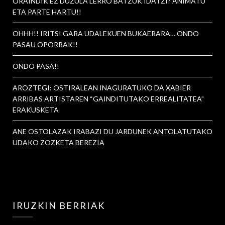
ORAINDIK EZ DUZULA LERRO BATZUK IDATZI? ANIMATU
ETA PARTE HARTU!!
OHHH!! IRITSI GARA UDALEKUEN BUKAERARA… ONDO
PASAU OPORRAK!!
ONDO PASA!!
AROZTEGI: OSTIRALEAN INAGURATUKO DA XABIER
ARRIBAS ARTISTAREN “GAINDITUTAKO ERREALITATEA”
ERAKUSKETA
ANE OSTOLAZAK IRABAZI DU JARDUNEK ANTOLATUTAKO
UDAKO ZOZKETA BEREZIA
IRUZKIN BERRIAK