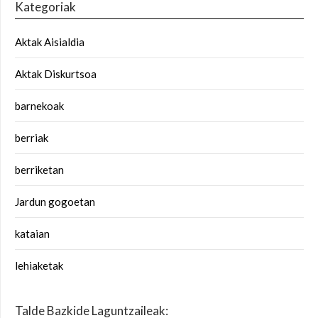
Kategoriak
Aktak Aisialdia
Aktak Diskurtsoa
barnekoak
berriak
berriketan
Jardun gogoetan
kataian
lehiaketak
Talde Bazkide Laguntzaileak: