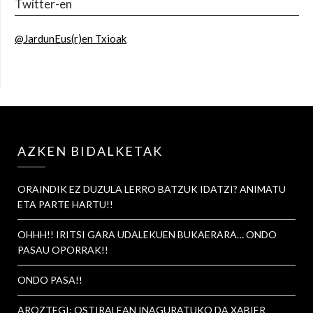
Twitter-en
@JardunEus(r)en Txioak
AZKEN BIDALKETAK
ORAINDIK EZ DUZULA LERRO BATZUK IDATZI? ANIMATU
ETA PARTE HARTU!!
OHHH!! IRITSI GARA UDALEKUEN BUKAERARA… ONDO
PASAU OPORRAK!!
ONDO PASA!!
AROZTEGI: OSTIRALEAN INAGURATUKO DA XABIER