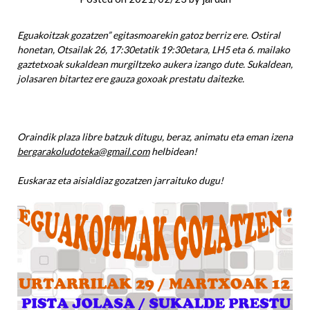
Eguakoitzak gozatzen” egitasmoarekin gatoz berriz ere. Ostiral
honetan, Otsailak 26, 17:30etatik 19:30etara, LH5 eta 6. mailako
gaztetxoak sukaldean murgiltzeko aukera izango dute. Sukaldean,
jolasaren bitartez ere gauza goxoak prestatu daitezke.
Oraindik plaza libre batzuk ditugu, beraz, animatu eta eman izena
bergarakoludoteka@gmail.com
helbidean!
Euskaraz eta aisialdiaz gozatzen jarraituko dugu!