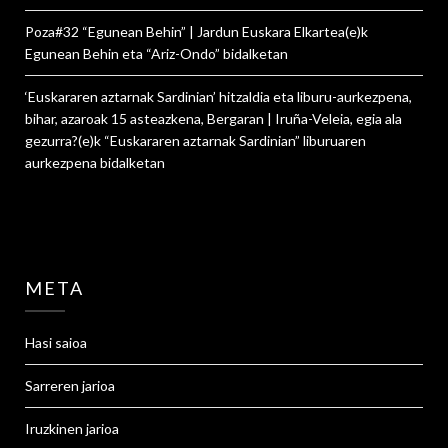
Poza#32 “Egunean Behin” | Jardun Euskara Elkartea
(e)k
Egunean Behin eta “Ariz-Ondo”
bidalketan
‘Euskararen aztarnak Sardinian’ hitzaldia eta liburu-aurkezpena,
bihar, azaroak 15 asteazkena, Bergaran | Iruña-Veleia, egia ala
gezurra?
(e)k
“Euskararen aztarnak Sardinian” liburuaren
aurkezpena
bidalketan
META
Hasi saioa
Sarreren jarioa
Iruzkinen jarioa