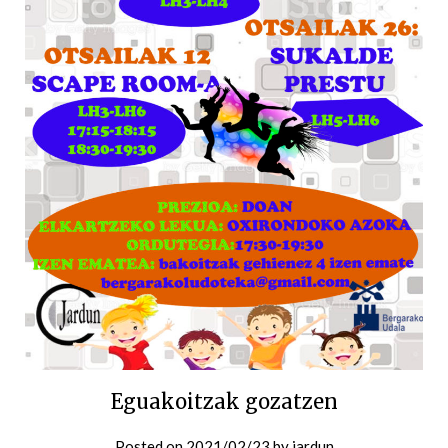
Eguakoitzak gozatzen
Posted on
2021/02/23
by
jardun