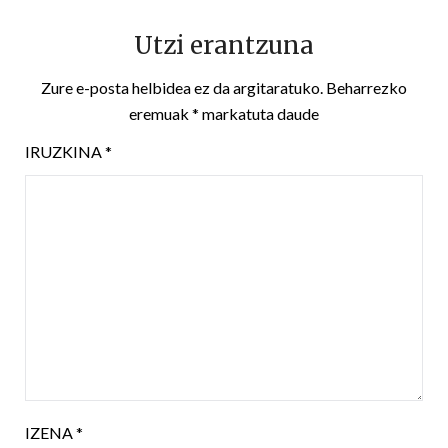
Utzi erantzuna
Zure e-posta helbidea ez da argitaratuko.
Beharrezko
eremuak
*
markatuta daude
IRUZKINA
*
IZENA
*