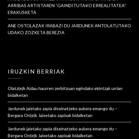
ARRIBAS ARTISTAREN “GAINDITUTAKO ERREALITATEA”
ERAKUSKETA
ANE OSTOLAZAK IRABAZI DU JARDUNEK ANTOLATUTAKO
UDAKO ZOZKETA BEREZIA
IRUZKIN BERRIAK
Olatz
(e)k
Aidau haurren zerbitzuan egindako ekintzak urrian
bidalketan
Jardunek jaietako zapia diseinatzeko aukera emango du –
Bergara On
(e)k
Jaixetako zapixak
bidalketan
Jardunek jaietako zapia diseinatzeko aukera emango du –
Bergara On
(e)k
Jaixetako zapixak
bidalketan