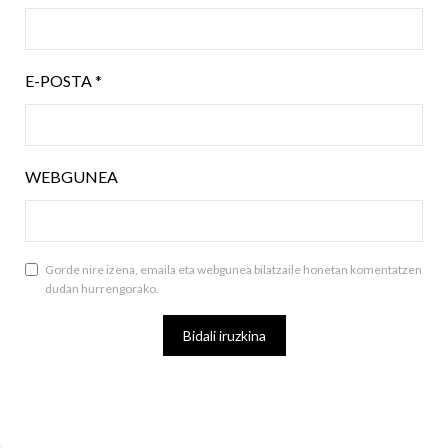
E-POSTA
*
WEBGUNEA
Gorde nire izena, emaila eta webgunea bilatzaile honetan komentatzen
dudan hurrengorako.