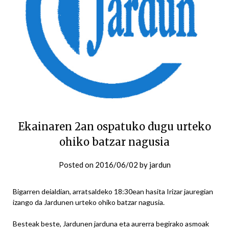
Ekainaren 2an ospatuko dugu urteko
ohiko batzar nagusia
Posted on
2016/06/02
by
jardun
Bigarren deialdian, arratsaldeko 18:30ean hasita Irizar jauregian
izango da Jardunen urteko ohiko batzar nagusia.
Besteak beste, Jardunen jarduna eta aurerra begirako asmoak