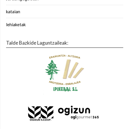
kataian
lehiaketak
Talde Bazkide Laguntzaileak: