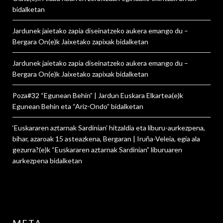
bidalketan
Jardunek jaietako zapia diseinatzeko aukera emango du –
Bergara On
(e)k
Jaixetako zapixak
bidalketan
Jardunek jaietako zapia diseinatzeko aukera emango du –
Bergara On
(e)k
Jaixetako zapixak
bidalketan
Poza#32 “Egunean Behin” | Jardun Euskara Elkartea
(e)k
Egunean Behin eta “Ariz-Ondo”
bidalketan
‘Euskararen aztarnak Sardinian’ hitzaldia eta liburu-aurkezpena,
bihar, azaroak 15 asteazkena, Bergaran | Iruña-Veleia, egia ala
gezurra?
(e)k
“Euskararen aztarnak Sardinian” liburuaren
aurkezpena
bidalketan
META