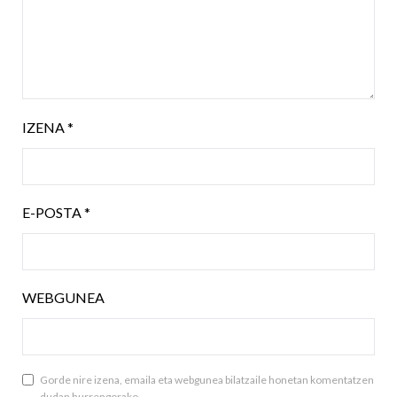
IZENA
*
E-POSTA
*
WEBGUNEA
Gorde nire izena, emaila eta webgunea bilatzaile honetan komentatzen
dudan hurrengorako.