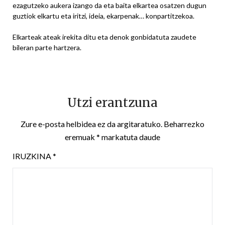
ezagutzeko aukera izango da eta baita elkartea osatzen dugun
guztiok elkartu eta iritzi, ideia, ekarpenak… konpartitzekoa.
Elkarteak ateak irekita ditu eta denok gonbidatuta zaudete
bileran parte hartzera.
Utzi erantzuna
Zure e-posta helbidea ez da argitaratuko.
Beharrezko
eremuak
*
markatuta daude
IRUZKINA
*