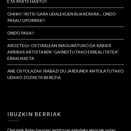
ETA PARTE HARTU!!
OHHH!! IRITSI GARA UDALEKUEN BUKAERARA… ONDO
PASAU OPORRAK!!
ONDO PASA!!
AROZTEGI: OSTIRALEAN INAGURATUKO DA XABIER
ARRIBAS ARTISTAREN “GAINDITUTAKO ERREALITATEA”
ERAKUSKETA
ANE OSTOLAZAK IRABAZI DU JARDUNEK ANTOLATUTAKO
UDAKO ZOZKETA BEREZIA
IRUZKIN BERRIAK
Olatz
(e)k
Aidau haurren zerbitzuan egindako ekintzak urrian