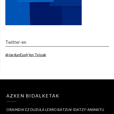
Twitter-en
@JardunEus(r)en Txioak
AZKEN BIDALKETAK
ORAINDIK EZ DUZULA LERRO BATZUK IDATZI? ANIMATU