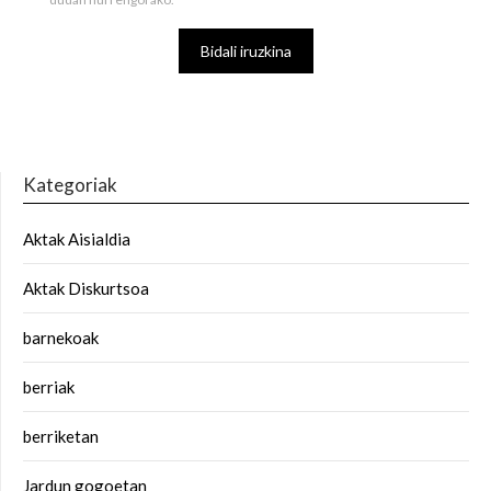
Kategoriak
Aktak Aisialdia
Aktak Diskurtsoa
barnekoak
berriak
berriketan
Jardun gogoetan