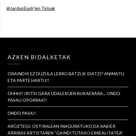
@JardunEus(r)en Txioak
AZKEN BIDALKETAK
ORAINDIK EZ DUZULA LERRO BATZUK IDATZI? ANIMATU
ETA PARTE HARTU!!
OHHH!! IRITSI GARA UDALEKUEN BUKAERARA… ONDO
PASAU OPORRAK!!
ONDO PASA!!
AROZTEGI: OSTIRALEAN INAGURATUKO DA XABIER
ARRIBAS ARTISTAREN “GAINDITUTAKO ERREALITATEA”