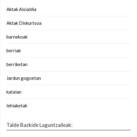
Aktak Aisialdia
Aktak Diskurtsoa
barnekoak
berriak
berriketan
Jardun gogoetan
kataian
lehiaketak
Talde Bazkide Laguntzaileak: