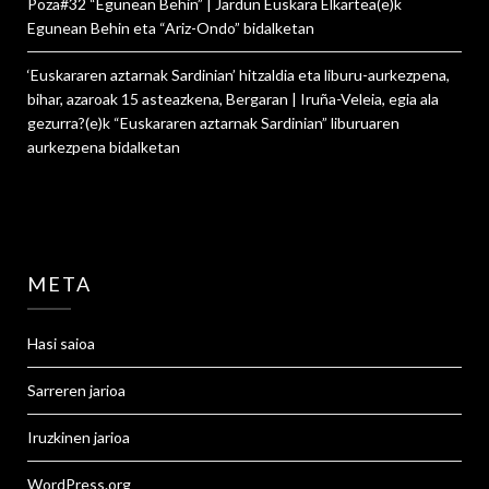
Poza#32 “Egunean Behin” | Jardun Euskara Elkartea
(e)k
Egunean Behin eta “Ariz-Ondo”
bidalketan
‘Euskararen aztarnak Sardinian’ hitzaldia eta liburu-aurkezpena,
bihar, azaroak 15 asteazkena, Bergaran | Iruña-Veleia, egia ala
gezurra?
(e)k
“Euskararen aztarnak Sardinian” liburuaren
aurkezpena
bidalketan
META
Hasi saioa
Sarreren jarioa
Iruzkinen jarioa
WordPress.org