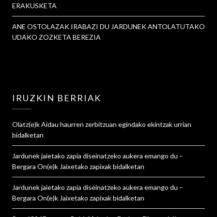
ERAKUSKETA
ANE OSTOLAZAK IRABAZI DU JARDUNEK ANTOLATUTAKO
UDAKO ZOZKETA BEREZIA
IRUZKIN BERRIAK
Olatz
(e)k
Aidau haurren zerbitzuan egindako ekintzak urrian
bidalketan
Jardunek jaietako zapia diseinatzeko aukera emango du –
Bergara On
(e)k
Jaixetako zapixak
bidalketan
Jardunek jaietako zapia diseinatzeko aukera emango du –
Bergara On
(e)k
Jaixetako zapixak
bidalketan