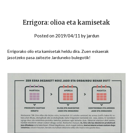
Errigora: olioa eta kamisetak
Posted on
2019/04/11
by
jardun
Errigorako olio eta kamisetak heldu dira. Zuen eskaerak
jasotzeko pasa zaitezte Jarduneko bulegotik!