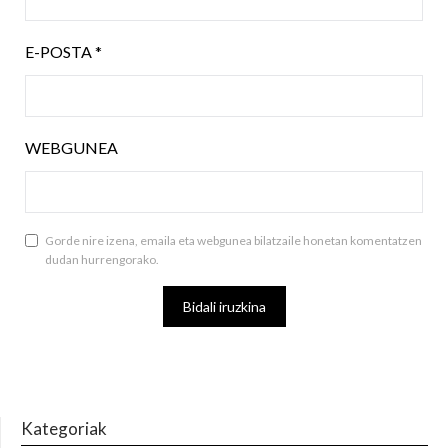
E-POSTA
*
WEBGUNEA
Gorde nire izena, emaila eta webgunea bilatzaile honetan komentatzen
dudan hurrengorako.
Kategoriak