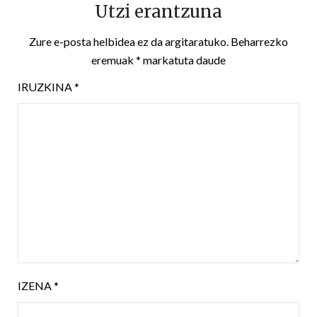
Utzi erantzuna
Zure e-posta helbidea ez da argitaratuko.
Beharrezko
eremuak
*
markatuta daude
IRUZKINA
*
IZENA
*