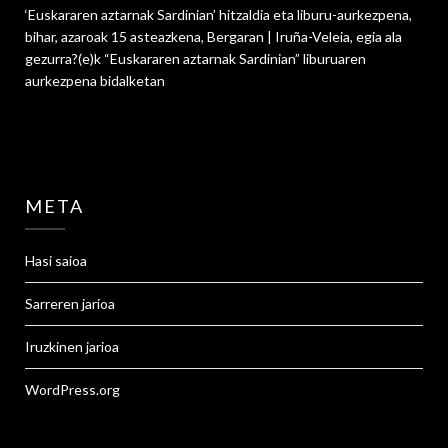
‘Euskararen aztarnak Sardinian’ hitzaldia eta liburu-aurkezpena,
bihar, azaroak 15 asteazkena, Bergaran | Iruña-Veleia, egia ala
gezurra?
(e)k
“Euskararen aztarnak Sardinian” liburuaren
aurkezpena
bidalketan
META
Hasi saioa
Sarreren jarioa
Iruzkinen jarioa
WordPress.org