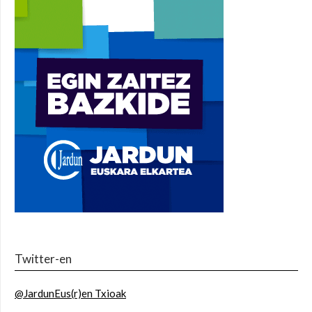
Twitter-en
@JardunEus(r)en Txioak