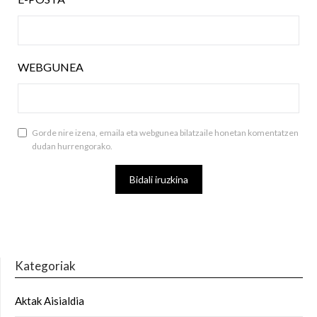
WEBGUNEA
Gorde nire izena, emaila eta webgunea bilatzaile honetan komentatzen
dudan hurrengorako.
Kategoriak
Aktak Aisialdia