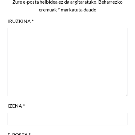
Zure e-posta helbidea ez da argitaratuko.
Beharrezko
eremuak
*
markatuta daude
IRUZKINA
*
IZENA
*
E-POSTA
*