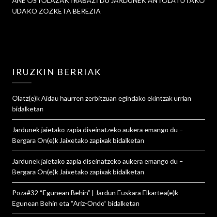
ANE OSTOLAZAK IRABAZI DU JARDUNEK ANTOLATUTAKO
UDAKO ZOZKETA BEREZIA
IRUZKIN BERRIAK
Olatz
(e)k
Aidau haurren zerbitzuan egindako ekintzak urrian
bidalketan
Jardunek jaietako zapia diseinatzeko aukera emango du –
Bergara On
(e)k
Jaixetako zapixak
bidalketan
Jardunek jaietako zapia diseinatzeko aukera emango du –
Bergara On
(e)k
Jaixetako zapixak
bidalketan
Poza#32 “Egunean Behin” | Jardun Euskara Elkartea
(e)k
Egunean Behin eta “Ariz-Ondo”
bidalketan