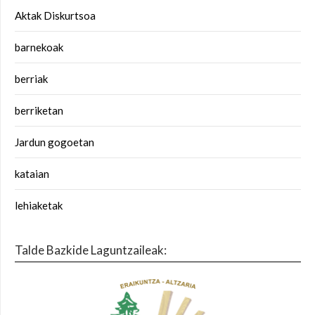
Aktak Diskurtsoa
barnekoak
berriak
berriketan
Jardun gogoetan
kataian
lehiaketak
Talde Bazkide Laguntzaileak: