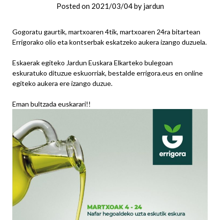
Posted on
2021/03/04
by
jardun
Gogoratu gaurtik, martxoaren 4tik, martxoaren 24ra bitartean
Errigorako olio eta kontserbak eskatzeko aukera izango duzuela.
Eskaerak egiteko Jardun Euskara Elkarteko bulegoan
eskuratuko dituzue eskuorriak, bestalde errigora.eus en online
egiteko aukera ere izango duzue.
Eman bultzada euskarari!!