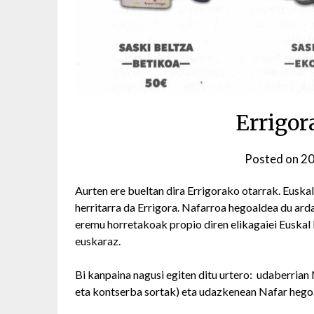
Errigor
Posted on
20
Aurten ere bueltan dira Errigorako otarrak. Euskal
herritarra da Errigora. Nafarroa hegoaldea du arda
eremu horretakoak propio diren elikagaiei Euskal
euskaraz.
Bi kanpaina nagusi egiten ditu urtero: udaberrian 
eta kontserba sortak) eta udazkenean Nafar hego