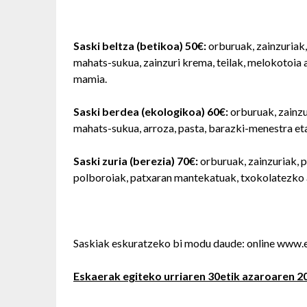
Saski beltza (betikoa) 50€:
orburuak, zainzuriak, 
mahats-sukua, zainzuri krema, teilak, melokotoia a
mamia.
Saski berdea (ekologikoa) 60€:
orburuak, zainzur
mahats-sukua, arroza, pasta, barazki-menestra et
Saski zuria (berezia) 70€:
orburuak, zainzuriak, p
polboroiak, patxaran mantekatuak, txokolatezko a
Saskiak eskuratzeko bi modu daude: online www.e
Eskaerak egiteko urriaren 30etik azaroaren 20