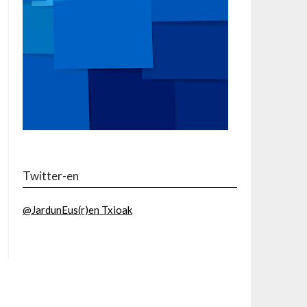
Twitter-en
@JardunEus(r)en Txioak