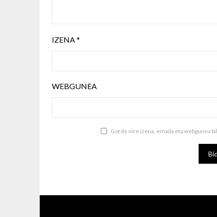
IZENA
*
WEBGUNEA
Gorde nire izena, emaila eta webgunea b