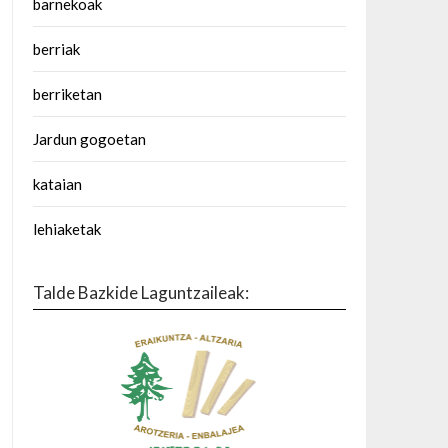
barnekoak
berriak
berriketan
Jardun gogoetan
kataian
lehiaketak
Talde Bazkide Laguntzaileak: