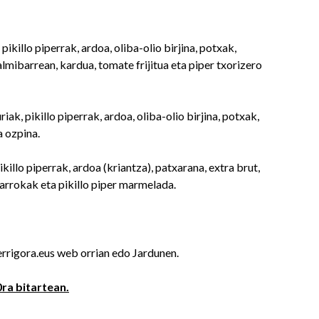
pikillo piperrak, ardoa, oliba-olio birjina, potxak,
lmibarrean, kardua, tomate frijitua eta piper txorizero
iak, pikillo piperrak, ardoa, oliba-olio birjina, potxak,
a ozpina.
ikillo piperrak, ardoa (kriantza), patxarana, extra brut,
rrokak eta pikillo piper marmelada.
rrigora.eus web orrian edo Jardunen.
ra bitartean.