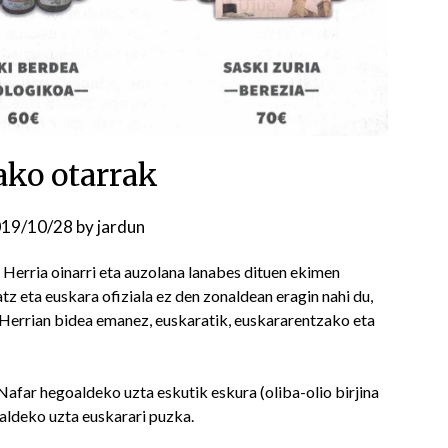
ako otarrak
19/10/28
by
jardun
 Herria oinarri eta auzolana lanabes dituen ekimen
tz eta euskara ofiziala ez den zonaldean eragin nahi du,
 Herrian bidea emanez, euskaratik, euskararentzako eta
Nafar hegoaldeko uzta eskutik eskura (oliba-olio birjina
aldeko uzta euskarari puzka.