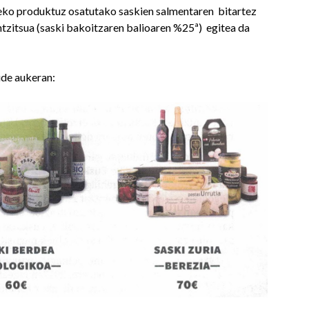
ko produktuz osatutako saskien salmentaren bitartez
zitsua (saski bakoitzaren balioaren %25ª) egitea da
de aukeran: