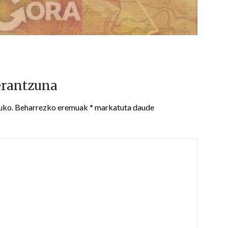
erantzuna
uko.
Beharrezko eremuak
*
markatuta daude