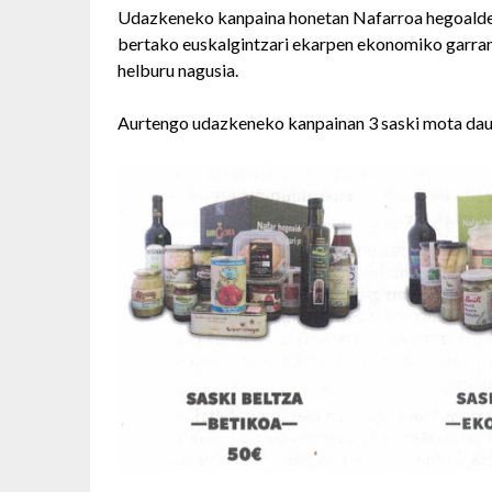
Udazkeneko kanpaina honetan Nafarroa hegoalde
bertako euskalgintzari ekarpen ekonomiko garrant
helburu nagusia.
Aurtengo udazkeneko kanpainan 3 saski mota dau