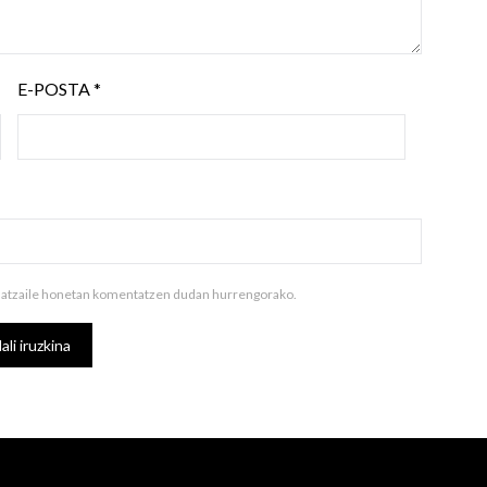
E-POSTA
*
ilatzaile honetan komentatzen dudan hurrengorako.