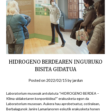
HIDROGENO BERDEAREN INGURUKO
BISITA GIDATUA
Posted on
2022/02/15
by
jardun
Laboratorium museoak antolatuta “HIDROGENO BERDEA –
Klima-aldaketaren konponbidea?” erakusketa egon da
Laboratorium museoan. Aukera hau aprobetxatuz, ostiralean,
Berbalagunok Janire Lamarianoren eskutik erakusketa honen