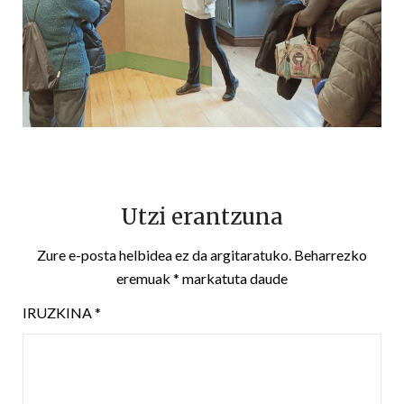
Utzi erantzuna
Zure e-posta helbidea ez da argitaratuko.
Beharrezko
eremuak
*
markatuta daude
IRUZKINA
*