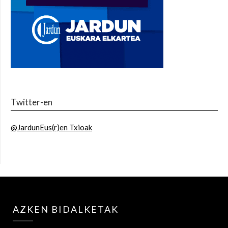
Twitter-en
@JardunEus(r)en Txioak
AZKEN BIDALKETAK