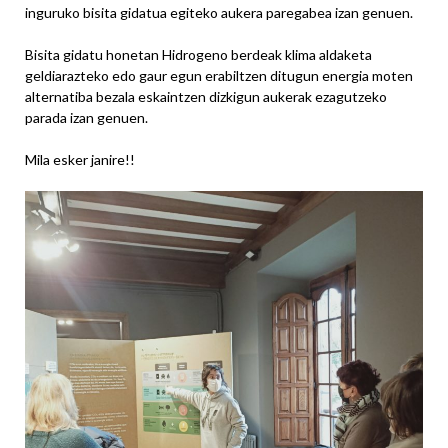
inguruko bisita gidatua egiteko aukera paregabea izan genuen.
Bisita gidatu honetan Hidrogeno berdeak klima aldaketa
geldiarazteko edo gaur egun erabiltzen ditugun energia moten
alternatiba bezala eskaintzen dizkigun aukerak ezagutzeko
parada izan genuen.
Mila esker janire!!