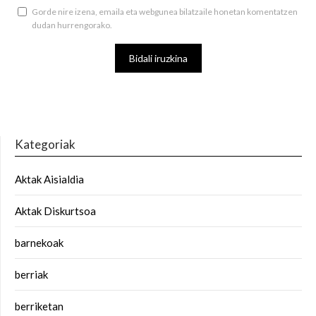
Gorde nire izena, emaila eta webgunea bilatzaile honetan komentatzen
dudan hurrengorako.
Kategoriak
Aktak Aisialdia
Aktak Diskurtsoa
barnekoak
berriak
berriketan