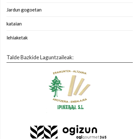
Jardun gogoetan
kataian
lehiaketak
Talde Bazkide Laguntzaileak: