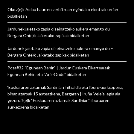
Olatz
(e)k
Aidau haurren zerbitzuan egindako ekintzak urrian
bidalketan
Jardunek jaietako zapia diseinatzeko aukera emango du –
Bergara On
(e)k
Jaixetako zapixak
bidalketan
Jardunek jaietako zapia diseinatzeko aukera emango du –
Bergara On
(e)k
Jaixetako zapixak
bidalketan
Poza#32 “Egunean Behin” | Jardun Euskara Elkartea
(e)k
Egunean Behin eta “Ariz-Ondo”
bidalketan
‘Euskararen aztarnak Sardinian’ hitzaldia eta liburu-aurkezpena,
bihar, azaroak 15 asteazkena, Bergaran | Iruña-Veleia, egia ala
gezurra?
(e)k
“Euskararen aztarnak Sardinian” liburuaren
aurkezpena
bidalketan