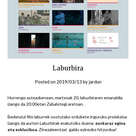
Laburbira
Posted on
2019/03/13
by
jardun
Hurrengo asteazkenean, martxoak 20, laburbiraren emanaldia
izango da 20:00etan Zabalotegi aretoan.
Bederatzi film laburrek osotutako ordubete inguruko proiekzioa
izango da aurten Laburbirak erakutsiko duena:
euskaraz egina
eta esklusiboa
. Zinezaleentzat galdu ezinezko hitzordua!