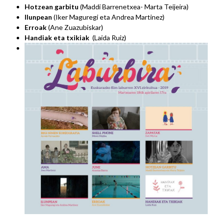
Hotzean garbitu
(Maddi Barrenetxea- Marta Teijeira)
Ilunpean
(Iker Maguregi eta Andrea Martinez)
Erroak
(Ane Zuazubiskar)
Handiak eta txikiak
(Laida Ruiz)