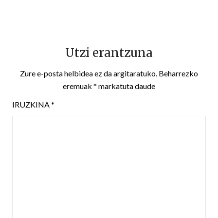
Utzi erantzuna
Zure e-posta helbidea ez da argitaratuko.
Beharrezko
eremuak
*
markatuta daude
IRUZKINA
*