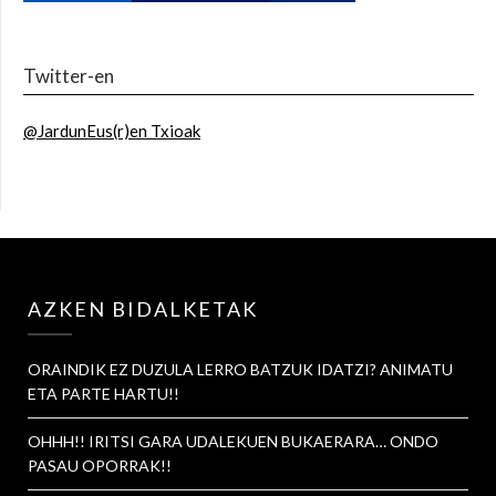
Twitter-en
@JardunEus(r)en Txioak
AZKEN BIDALKETAK
ORAINDIK EZ DUZULA LERRO BATZUK IDATZI? ANIMATU
ETA PARTE HARTU!!
OHHH!! IRITSI GARA UDALEKUEN BUKAERARA… ONDO
PASAU OPORRAK!!