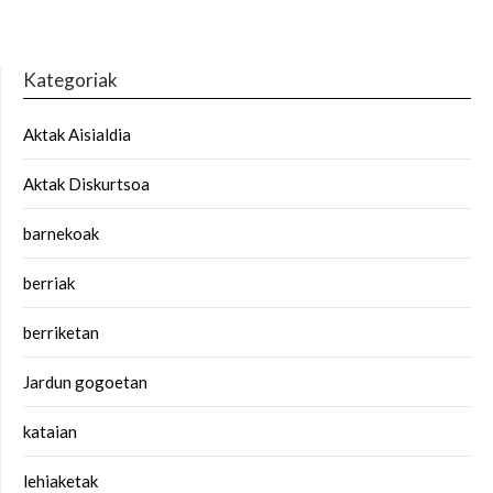
Kategoriak
Aktak Aisialdia
Aktak Diskurtsoa
barnekoak
berriak
berriketan
Jardun gogoetan
kataian
lehiaketak