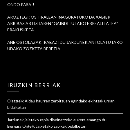
ONDO PASA!!
AROZTEGI: OSTIRALEAN INAGURATUKO DA XABIER
ARRIBAS ARTISTAREN “GAINDITUTAKO ERREALITATEA”
ERAKUSKETA
ANE OSTOLAZAK IRABAZI DU JARDUNEK ANTOLATUTAKO
UDAKO ZOZKETA BEREZIA
IRUZKIN BERRIAK
Olatz
(e)k
Aidau haurren zerbitzuan egindako ekintzak urrian
bidalketan
Jardunek jaietako zapia diseinatzeko aukera emango du –
Bergara On
(e)k
Jaixetako zapixak
bidalketan