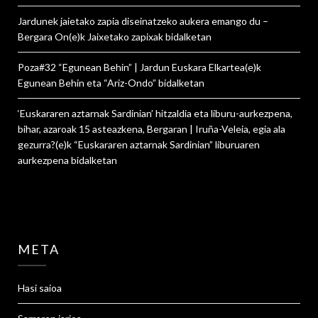
Jardunek jaietako zapia diseinatzeko aukera emango du –
Bergara On
(e)k
Jaixetako zapixak
bidalketan
Poza#32 “Egunean Behin” | Jardun Euskara Elkartea
(e)k
Egunean Behin eta “Ariz-Ondo”
bidalketan
‘Euskararen aztarnak Sardinian’ hitzaldia eta liburu-aurkezpena,
bihar, azaroak 15 asteazkena, Bergaran | Iruña-Veleia, egia ala
gezurra?
(e)k
“Euskararen aztarnak Sardinian” liburuaren
aurkezpena
bidalketan
META
Hasi saioa