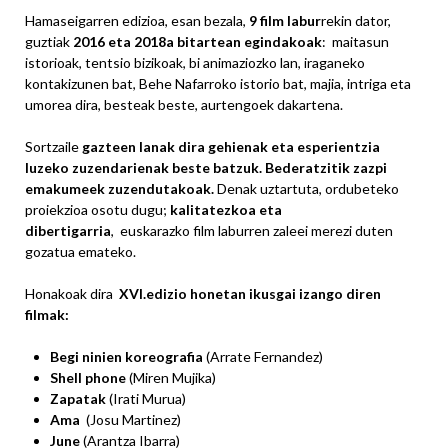
Hamaseigarren edizioa, esan bezala,
9 film labur
rekin dator,
guztiak
2016 eta 2018a bitartean egindakoak
: maitasun
istorioak, tentsio bizikoak, bi animaziozko lan, iraganeko
kontakizunen bat, Behe Nafarroko istorio bat, majia, intriga eta
umorea dira, besteak beste, aurtengoek dakartena.
Sortzaile
gazteen lanak dira gehienak eta esperientzia
luzeko zuzendarienak beste batzuk. Bederatzitik zazpi
emakumeek zuzendutakoak.
Denak uztartuta, ordubeteko
proiekzioa osotu dugu;
kalitatezkoa eta
dibertigarria
, euskarazko film laburren zaleei merezi duten
gozatua emateko.
Honakoak dira
XVI.edizio honetan ikusgai izango diren
filmak:
Begi ninien koreografia
(Arrate Fernandez)
Shell phone
(Miren Mujika)
Zapatak
(Irati Murua)
Ama
(Josu Martinez)
June
(Arantza Ibarra)