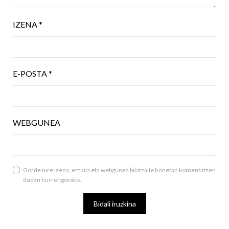
IZENA
*
E-POSTA
*
WEBGUNEA
Gorde nire izena, emaila eta webgunea bilatzaile honetan komentatzen
dudan hurrengorako.