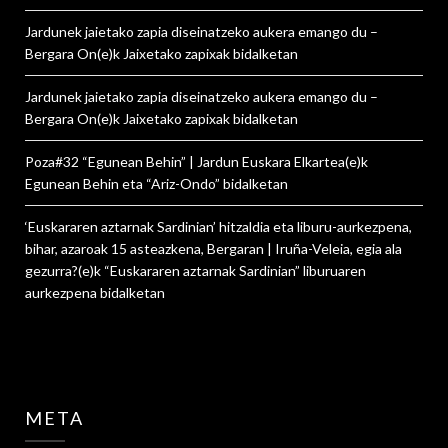
Jardunek jaietako zapia diseinatzeko aukera emango du –
Bergara On
(e)k
Jaixetako zapixak
bidalketan
Jardunek jaietako zapia diseinatzeko aukera emango du –
Bergara On
(e)k
Jaixetako zapixak
bidalketan
Poza#32 “Egunean Behin” | Jardun Euskara Elkartea
(e)k
Egunean Behin eta “Ariz-Ondo”
bidalketan
‘Euskararen aztarnak Sardinian’ hitzaldia eta liburu-aurkezpena,
bihar, azaroak 15 asteazkena, Bergaran | Iruña-Veleia, egia ala
gezurra?
(e)k
“Euskararen aztarnak Sardinian” liburuaren
aurkezpena
bidalketan
META