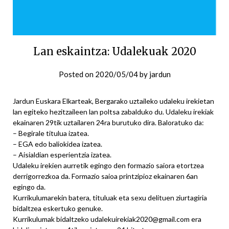
Lan eskaintza: Udalekuak 2020
Posted on
2020/05/04
by
jardun
Jardun Euskara Elkarteak, Bergarako uztaileko udaleku irekietan
lan egiteko hezitzaileen lan poltsa zabalduko du. Udaleku irekiak
ekainaren 29tik uztailaren 24ra burutuko dira. Baloratuko da:
– Begirale titulua izatea.
– EGA edo baliokidea izatea.
– Aisialdian esperientzia izatea.
Udaleku irekien aurretik egingo den formazio saiora etortzea
derrigorrezkoa da. Formazio saioa printzipioz ekainaren 6an
egingo da.
Kurrikulumarekin batera, tituluak eta sexu delituen ziurtagiria
bidaltzea eskertuko genuke.
Kurrikulumak bidaltzeko udalekuirekiak2020@gmail.com era