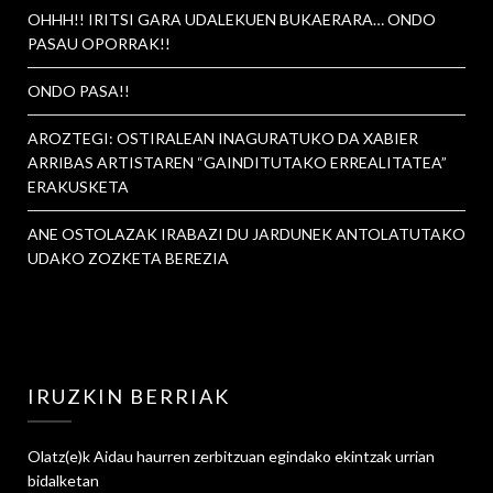
OHHH!! IRITSI GARA UDALEKUEN BUKAERARA… ONDO
PASAU OPORRAK!!
ONDO PASA!!
AROZTEGI: OSTIRALEAN INAGURATUKO DA XABIER
ARRIBAS ARTISTAREN “GAINDITUTAKO ERREALITATEA”
ERAKUSKETA
ANE OSTOLAZAK IRABAZI DU JARDUNEK ANTOLATUTAKO
UDAKO ZOZKETA BEREZIA
IRUZKIN BERRIAK
Olatz
(e)k
Aidau haurren zerbitzuan egindako ekintzak urrian
bidalketan