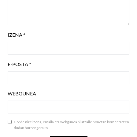
IZENA
*
E-POSTA
*
WEBGUNEA
Gorde nire izena, emaila eta webgunea bilatzaile honetan komentatzen
dudan hurrengorako.