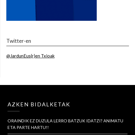
Twitter-en
@JardunEus(r)en Txioak
AZKEN BIDALKETAK
ORAINDIK EZ DUZULA LERRO BATZUK IDATZI? ANIMATU
ETA PARTE HARTU!!