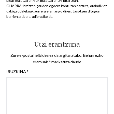
bidali maiatzaren 4tik maiatzaren 24 bitartean.
OHARRA: bizitzen gauden egoera kontutan hartuta, oraindik ez
dakigu udalekuak aurrera eramango diren. Jasotzen ditugun
berrien arabera, adieraziko da.
Utzi erantzuna
Zure e-posta helbidea ez da argitaratuko.
Beharrezko
eremuak
*
markatuta daude
IRUZKINA
*