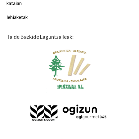
kataian
lehiaketak
Talde Bazkide Laguntzaileak: