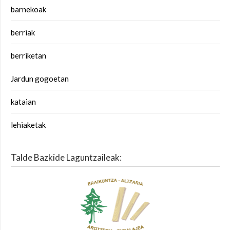
barnekoak
berriak
berriketan
Jardun gogoetan
kataian
lehiaketak
Talde Bazkide Laguntzaileak: