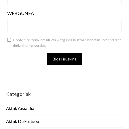
WEBGUNEA
Gorde nire izena, emaila eta webgunea bilatzaile honetan komentatzen
dudan hurrengorako.
Kategoriak
Aktak Aisialdia
Aktak Diskurtsoa