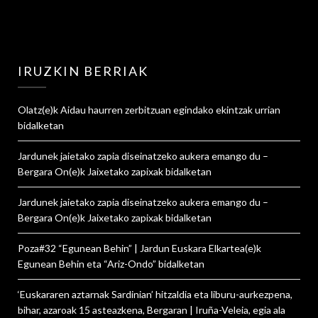
IRUZKIN BERRIAK
Olatz
(e)k
Aidau haurren zerbitzuan egindako ekintzak urrian
bidalketan
Jardunek jaietako zapia diseinatzeko aukera emango du –
Bergara On
(e)k
Jaixetako zapixak
bidalketan
Jardunek jaietako zapia diseinatzeko aukera emango du –
Bergara On
(e)k
Jaixetako zapixak
bidalketan
Poza#32 “Egunean Behin” | Jardun Euskara Elkartea
(e)k
Egunean Behin eta “Ariz-Ondo”
bidalketan
‘Euskararen aztarnak Sardinian’ hitzaldia eta liburu-aurkezpena,
bihar, azaroak 15 asteazkena, Bergaran | Iruña-Veleia, egia ala