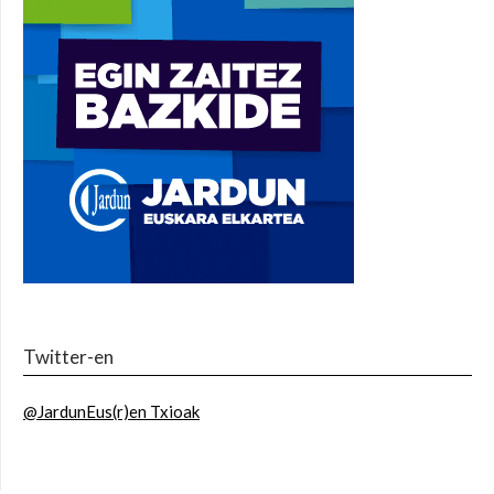
Twitter-en
@JardunEus(r)en Txioak