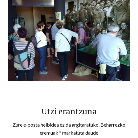
Utzi erantzuna
Zure e-posta helbidea ez da argitaratuko.
Beharrezko
eremuak
*
markatuta daude