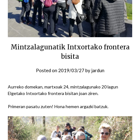
Mintzalagunatik Intxortako frontera
bisita
Posted on
2019/03/27
by
jardun
Aurreko domekan, martxoak 24, mintzalagunako 20 lagun
Elgetako Intxortako frontera bisitan joan ziren.
Primeran pasatu zuten! Hona hemen argazki batzuk.