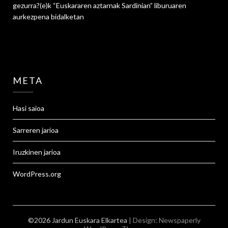
gezurra?
(e)k
“Euskararen aztarnak Sardinian” liburuaren
aurkezpena
bidalketan
META
Hasi saioa
Sarreren jarioa
Iruzkinen jarioa
WordPress.org
©2026 Jardun Euskara Elkartea
| Design:
Newspaperly