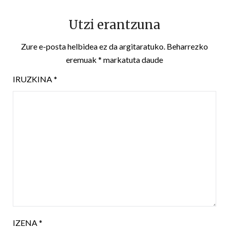
Utzi erantzuna
Zure e-posta helbidea ez da argitaratuko.
Beharrezko
eremuak
*
markatuta daude
IRUZKINA
*
IZENA
*