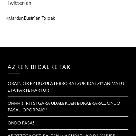
Twitter-en
@JardunEus(r)en Txioak
AZKEN BIDALKETAK
ORAINDIK EZ DUZULA LERRO BATZUK IDATZI? ANIMATU
ETA PARTE HARTU!!
OHHH!! IRITSI GARA UDALEKUEN BUKAERARA… ONDO
PASAU OPORRAK!!
ONDO PASA!!
AROZTEGI: OSTIRALEAN INAGURATUKO DA XABIER