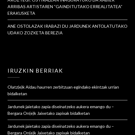
ARRIBAS ARTISTAREN “GAINDITUTAKO ERREALITATEA”
ERAKUSKETA
ANE OSTOLAZAK IRABAZI DU JARDUNEK ANTOLATUTAKO
UDAKO ZOZKETA BEREZIA
IRUZKIN BERRIAK
Olatz
(e)k
Aidau haurren zerbitzuan egindako ekintzak urrian
bidalketan
Jardunek jaietako zapia diseinatzeko aukera emango du –
Bergara On
(e)k
Jaixetako zapixak
bidalketan
Jardunek jaietako zapia diseinatzeko aukera emango du –
Bergara On
(e)k
Jaixetako zapixak
bidalketan