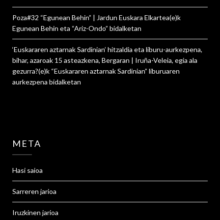
Poza#32 “Egunean Behin” | Jardun Euskara Elkartea
(e)k
Egunean Behin eta “Ariz-Ondo”
bidalketan
‘Euskararen aztarnak Sardinian’ hitzaldia eta liburu-aurkezpena,
bihar, azaroak 15 asteazkena, Bergaran | Iruña-Veleia, egia ala
gezurra?
(e)k
“Euskararen aztarnak Sardinian” liburuaren
aurkezpena
bidalketan
META
Hasi saioa
Sarreren jarioa
Iruzkinen jarioa