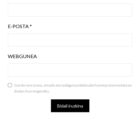
E-POSTA
*
WEBGUNEA
Gorde nire izena, emaila eta webgunea bilatzaile honetan komentatzen
dudan hurrengorako.