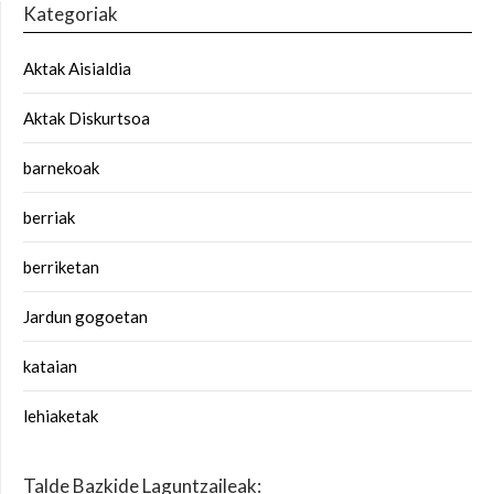
Kategoriak
Aktak Aisialdia
Aktak Diskurtsoa
barnekoak
berriak
berriketan
Jardun gogoetan
kataian
lehiaketak
Talde Bazkide Laguntzaileak: