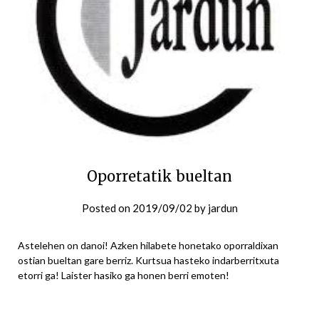
Oporretatik bueltan
Posted on
2019/09/02
by
jardun
Astelehen on danoi! Azken hilabete honetako oporraldixan
ostian bueltan gare berriz. Kurtsua hasteko indarberritxuta
etorri ga! Laister hasiko ga honen berri emoten!