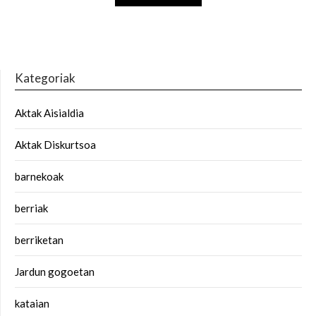
Kategoriak
Aktak Aisialdia
Aktak Diskurtsoa
barnekoak
berriak
berriketan
Jardun gogoetan
kataian