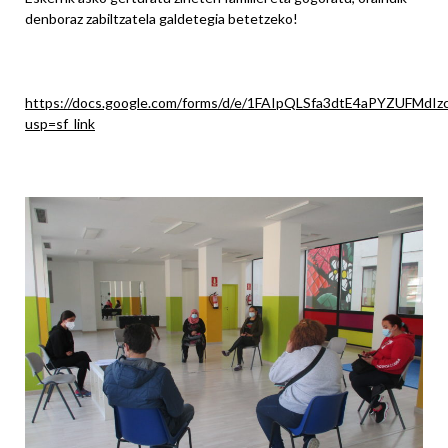
denboraz zabiltzatela galdetegia betetzeko!
https://docs.google.com/forms/d/e/1FAIpQLSfa3dtE4aPYZUFMd
usp=sf_link