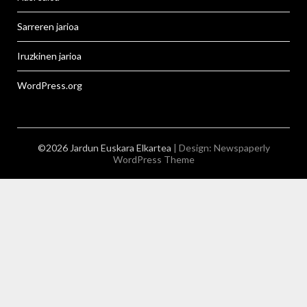
Sarreren jarioa
Iruzkinen jarioa
WordPress.org
©2026 Jardun Euskara Elkartea
| Design:
Newspaperly
WordPress Theme