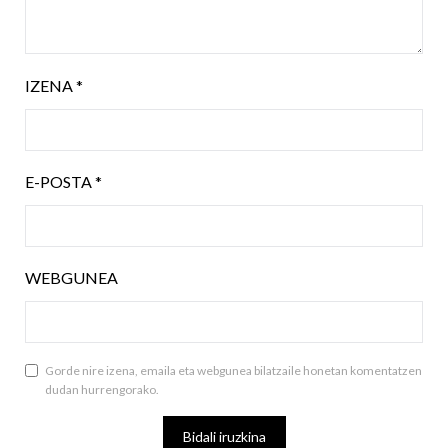
IZENA
*
E-POSTA
*
WEBGUNEA
Gorde nire izena, emaila eta webgunea bilatzaile honetan komentatzen
dudan hurrengorako.