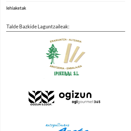
lehiaketak
Talde Bazkide Laguntzaileak: