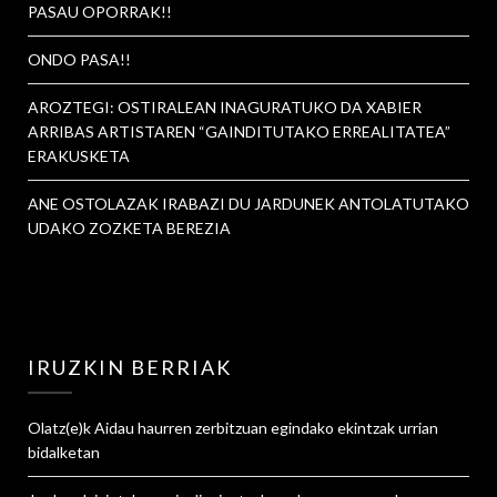
PASAU OPORRAK!!
ONDO PASA!!
AROZTEGI: OSTIRALEAN INAGURATUKO DA XABIER
ARRIBAS ARTISTAREN “GAINDITUTAKO ERREALITATEA”
ERAKUSKETA
ANE OSTOLAZAK IRABAZI DU JARDUNEK ANTOLATUTAKO
UDAKO ZOZKETA BEREZIA
IRUZKIN BERRIAK
Olatz
(e)k
Aidau haurren zerbitzuan egindako ekintzak urrian
bidalketan