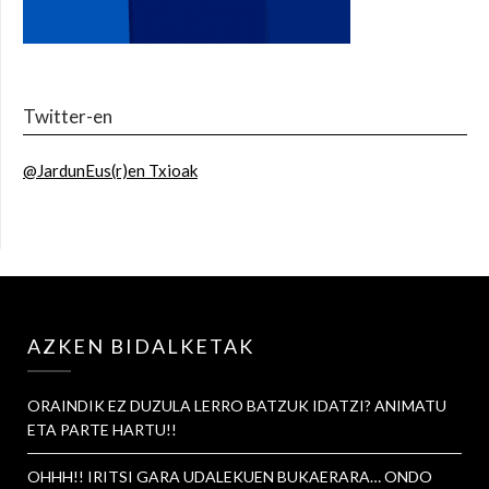
Twitter-en
@JardunEus(r)en Txioak
AZKEN BIDALKETAK
ORAINDIK EZ DUZULA LERRO BATZUK IDATZI? ANIMATU
ETA PARTE HARTU!!
OHHH!! IRITSI GARA UDALEKUEN BUKAERARA… ONDO