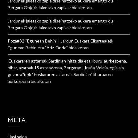
Jardunek jaietako zapia diseinatzeko aukera emango du –
Bergara On
(e)k
Jaixetako zapixak
bidalketan
Jardunek jaietako zapia diseinatzeko aukera emango du –
Bergara On
(e)k
Jaixetako zapixak
bidalketan
Poza#32 “Egunean Behin” | Jardun Euskara Elkartea
(e)k
Egunean Behin eta “Ariz-Ondo”
bidalketan
‘Euskararen aztarnak Sardinian’ hitzaldia eta liburu-aurkezpena,
bihar, azaroak 15 asteazkena, Bergaran | Iruña-Veleia, egia ala
gezurra?
(e)k
“Euskararen aztarnak Sardinian” liburuaren
aurkezpena
bidalketan
META
Hasi saioa