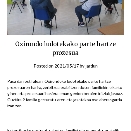
Oxirondo ludotekako parte hartze
prozesua
Posted on
2021/05/17
by
jardun
Pasa dan ostiralean, Oxirondoko ludotekako parte hartze
prozesuaren harira, zerbitzua erabiltzen duten familiekin elkartu
ginen eta prozesuari hasiera eman genion beraien iritziak jasoaz.
Guztiira 9 familia gerturatu ziren eta jasotakoa oso aberasgarria
izan zen.
Eskerrik asko gerturatu zineten familiei eta gogoratu, oraindik