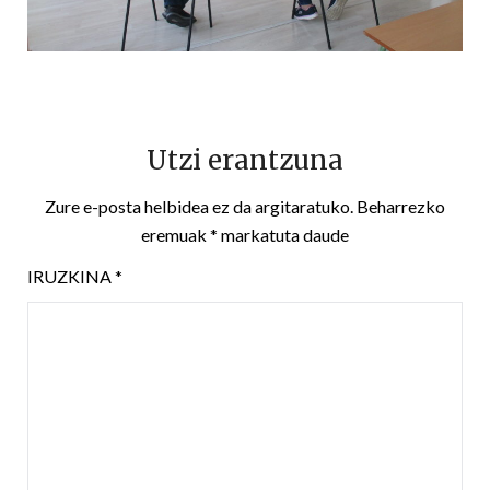
Utzi erantzuna
Zure e-posta helbidea ez da argitaratuko.
Beharrezko
eremuak
*
markatuta daude
IRUZKINA
*