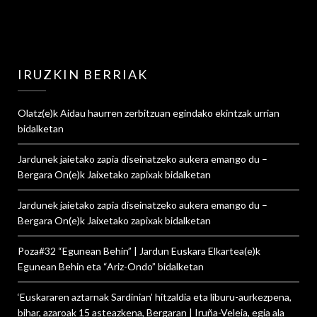
IRUZKIN BERRIAK
Olatz
(e)k
Aidau haurren zerbitzuan egindako ekintzak urrian
bidalketan
Jardunek jaietako zapia diseinatzeko aukera emango du –
Bergara On
(e)k
Jaixetako zapixak
bidalketan
Jardunek jaietako zapia diseinatzeko aukera emango du –
Bergara On
(e)k
Jaixetako zapixak
bidalketan
Poza#32 “Egunean Behin” | Jardun Euskara Elkartea
(e)k
Egunean Behin eta “Ariz-Ondo”
bidalketan
‘Euskararen aztarnak Sardinian’ hitzaldia eta liburu-aurkezpena,
bihar, azaroak 15 asteazkena, Bergaran | Iruña-Veleia, egia ala