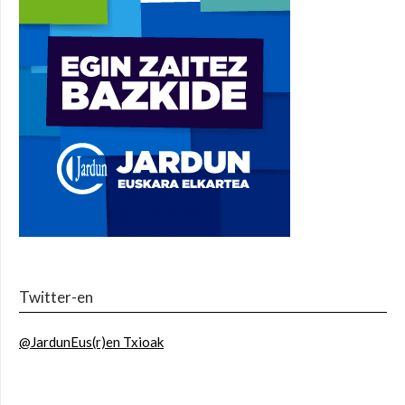
Twitter-en
@JardunEus(r)en Txioak