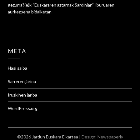
gezurra?
(e)k
“Euskararen aztarnak Sardinian” liburuaren
aurkezpena
bidalketan
META
Hasi saioa
Sarreren jarioa
Iruzkinen jarioa
WordPress.org
©2026 Jardun Euskara Elkartea
| Design:
Newspaperly