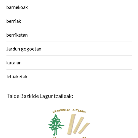
barnekoak
berriak
berriketan
Jardun gogoetan
kataian
lehiaketak
Talde Bazkide Laguntzaileak: