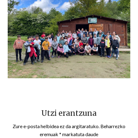
Utzi erantzuna
Zure e-posta helbidea ez da argitaratuko.
Beharrezko
eremuak
*
markatuta daude