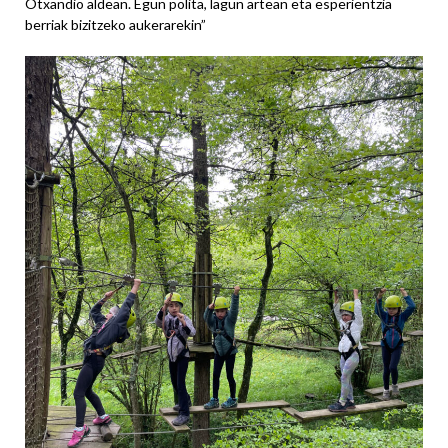
Otxandio aldean. Egun polita, lagun artean eta esperientzia
berriak bizitzeko aukerarekin”