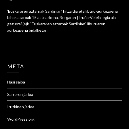
‘Euskararen aztarnak Sardinian’ hitzaldia eta liburu-aurkezpena,
bihar, azaroak 15 asteazkena, Bergaran | Iruña-Veleia, egia ala
gezurra?
(e)k
“Euskararen aztarnak Sardinian” liburuaren
aurkezpena
bidalketan
META
Hasi saioa
Sarreren jarioa
Iruzkinen jarioa
WordPress.org