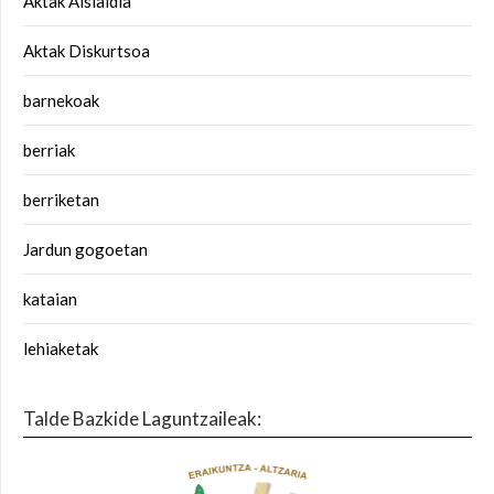
Aktak Aisialdia
Aktak Diskurtsoa
barnekoak
berriak
berriketan
Jardun gogoetan
kataian
lehiaketak
Talde Bazkide Laguntzaileak: