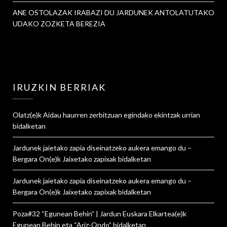
ANE OSTOLAZAK IRABAZI DU JARDUNEK ANTOLATUTAKO
UDAKO ZOZKETA BEREZIA
IRUZKIN BERRIAK
Olatz
(e)k
Aidau haurren zerbitzuan egindako ekintzak urrian
bidalketan
Jardunek jaietako zapia diseinatzeko aukera emango du –
Bergara On
(e)k
Jaixetako zapixak
bidalketan
Jardunek jaietako zapia diseinatzeko aukera emango du –
Bergara On
(e)k
Jaixetako zapixak
bidalketan
Poza#32 “Egunean Behin” | Jardun Euskara Elkartea
(e)k
Egunean Behin eta “Ariz-Ondo”
bidalketan