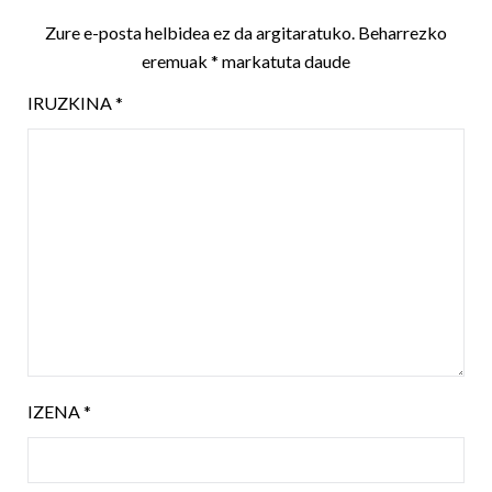
Zure e-posta helbidea ez da argitaratuko.
Beharrezko
eremuak
*
markatuta daude
IRUZKINA
*
IZENA
*