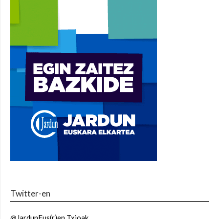
Twitter-en
@JardunEus(r)en Txioak