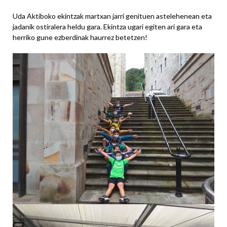
Uda Aktiboko ekintzak martxan jarri genituen astelehenean eta
jadanik ostiralera heldu gara. Ekintza ugari egiten ari gara eta
herriko gune ezberdinak haurrez betetzen!