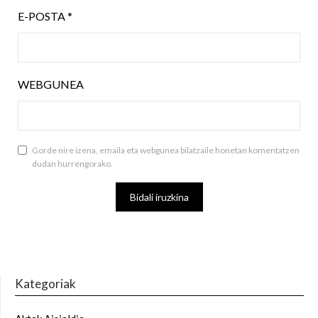
E-POSTA
*
WEBGUNEA
Gorde nire izena, emaila eta webgunea bilatzaile honetan komentatzen
dudan hurrengorako.
Kategoriak