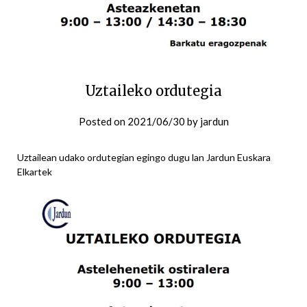
Uztaileko ordutegia
Posted on
2021/06/30
by
jardun
Uztailean udako ordutegian egingo dugu lan Jardun Euskara
Elkartek