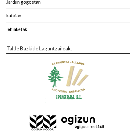
Jardun gogoetan
kataian
lehiaketak
Talde Bazkide Laguntzaileak: