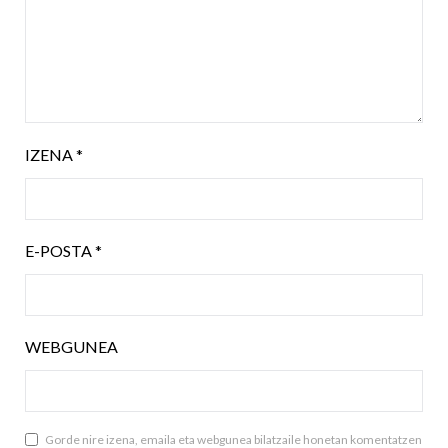
IZENA
*
E-POSTA
*
WEBGUNEA
Gorde nire izena, emaila eta webgunea bilatzaile honetan komentatzen