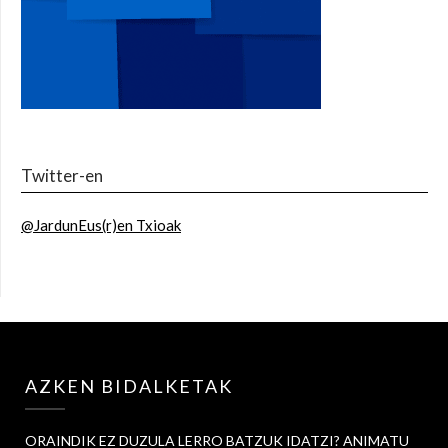
Twitter-en
@JardunEus(r)en Txioak
AZKEN BIDALKETAK
ORAINDIK EZ DUZULA LERRO BATZUK IDATZI? ANIMATU