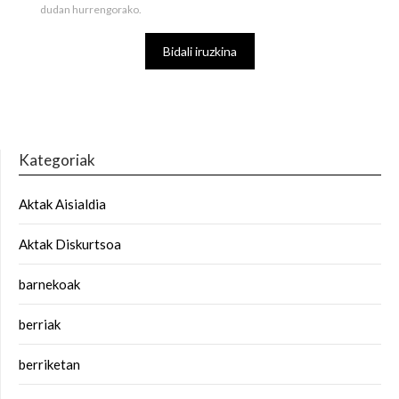
dudan hurrengorako.
Kategoriak
Aktak Aisialdia
Aktak Diskurtsoa
barnekoak
berriak
berriketan