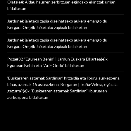
Olatz
(e)k
Aidau haurren zerbitzuan egindako ekintzak urrian
bidalketan
Jardunek jaietako zapia diseinatzeko aukera emango du –
Bergara On
(e)k
Jaixetako zapixak
bidalketan
Jardunek jaietako zapia diseinatzeko aukera emango du –
Bergara On
(e)k
Jaixetako zapixak
bidalketan
Poza#32 “Egunean Behin” | Jardun Euskara Elkartea
(e)k
Egunean Behin eta “Ariz-Ondo”
bidalketan
‘Euskararen aztarnak Sardinian’ hitzaldia eta liburu-aurkezpena,
bihar, azaroak 15 asteazkena, Bergaran | Iruña-Veleia, egia ala
gezurra?
(e)k
“Euskararen aztarnak Sardinian” liburuaren
aurkezpena
bidalketan