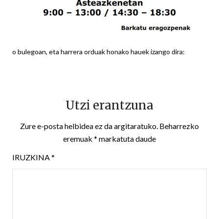
o bulegoan, eta harrera orduak honako hauek izango dira:
Utzi erantzuna
Zure e-posta helbidea ez da argitaratuko.
Beharrezko
eremuak
*
markatuta daude
IRUZKINA
*